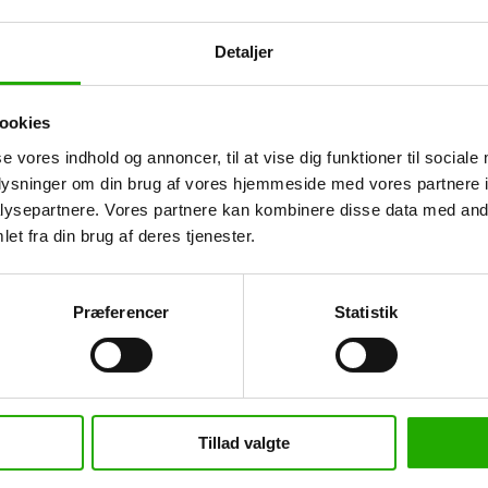
Detaljer
ookies
se vores indhold og annoncer, til at vise dig funktioner til sociale
oplysninger om din brug af vores hjemmeside med vores partnere i
ysepartnere. Vores partnere kan kombinere disse data med andr
rangement! 🙌🏼 Hvor vi stiller op for at vise, hvad vi kan tilbyde, når 
et fra din brug af deres tjenester.
 Ford, Nissan, Peugeot, Citroën, Toyota, Renault, Opel og Iveco. RTT
Præferencer
Statistik
uar kl. 11.00-16.00
ørdag d. 25. & søndag d. 26. februar kl. 11.00-16.00 Tulipaner til alle
Tillad valgte
kerne og få en snak med os og hør alle de muligheder som vi kan […]