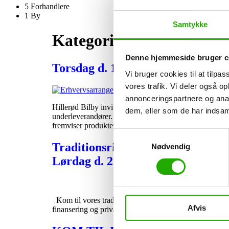
5 Forhandlere
1 By
Samtykke
Kategori:
Kampagner
Denne hjemmeside bruger c
Torsdag d. 1 juni kl. 11.00-15.00
Vi bruger cookies til at tilpas
vores trafik. Vi deler også 
annonceringspartnere og anal
Hillerød Bilby inviterer dig til et hyggeligt erhvervsar
dem, eller som de har indsaml
underleverandører. Du kan blandt andet opleve: Oplev
fremviser produkter og […]
Samtykkevalg
Traditionsrigt Bilshow
Nødvendig
Lørdag d. 25. & søndag d. 26. febr
Kom til vores traditionsrige bilshow i Hillerød Bilby l
Afvis
finansering og privatleasing Kom og besøg os i butik