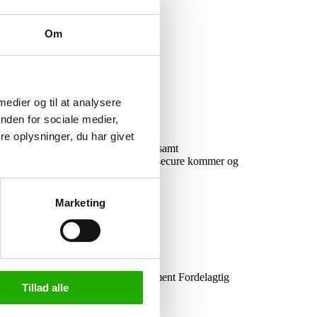
Om
 medier og til at analysere
nden for sociale medier,
e oplysninger, du har givet
det kommer til vare- og erhvervsbiler samt
, Clever, Smartvan, Kjeldsen og Unisecure kommer og
Marketing
 besøgende Vi byder på et let traktement Fordelagtig
Tillad alle