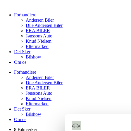
Videre
til
Forhandlere
indhold
Andersen Biler
Due Andersen Biler
ERA BILER
Jønssons Auto
Knud Nielsen
Eftermarked
Det Sker
Bilshow
Om os
Forhandlere
Andersen Biler
Due Andersen Biler
ERA BILER
Jønssons Auto
Knud Nielsen
Eftermarked
Det Sker
Bilshow
Om os
8 Bilmærker